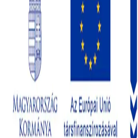
06 46 999 401
E-mail
info@erzsebetfurdoegynapos.hu
Nyitvatartás
Hétfő - Péntek 08.00-16.00
Szolgáltatások
Cégünkről
Orvosaink és szakdolgozóink
Galéria
Rólunk
Kapcsolat
Erzsébet Fürdő Csoport
Információ
Kamerás megfigyelőrendszer