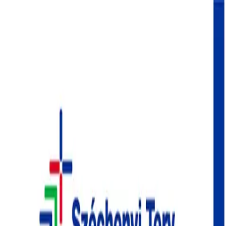
Rendelések
Szűrések
Műtétek
Labor
Termékenységi tanácsadás
Esztétika
Rólunk
Kapcsolat
🇭🇺
+36 46 200 275
Időpontfoglalás
Gyógyászati és Szűrőközpont
Egynapos Sebészeti Központ
Erzsébet