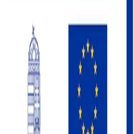
Telefon
+36 46 200 275
E-mail
info@erzsebetfurdo.hu
Nyitvatartás
Hétfő - Péntek: 07:30-20:30
Szolgáltatások
Rendelések
Szűrések
Műtétek
Labor
Termékenységi tanácsadás
Esztétika
Cégünkről