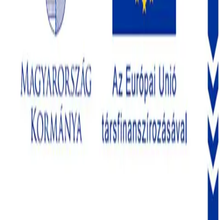
Orvosaink és szakdolgozóink
Munkatársaink
Fizetés
Árak
Egészségpénztárak
Szép kártya
Galéria
Történetünk
Rólunk
Kapcsolat
Erzsébet Fürdő Csoport
Információ
Online időpontfoglalás ÁSZF
Adatkezelési nyilatkozat és tájékoztató
Betegjogi képviselő
Összeférhetetlenségi szabályok
Minőségpolitika
Uniós projektek
Letölthető kiadványok
Kamerás megfigyelőrendszer
Karrier
Részletfizetési lehetőségek