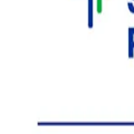
Főoldal
Rendelések
Fül- Orr- gégészet
Időpontfoglalás
Naptárak betöltése...
Elérhetőségek
Erzsébet Fürdő Gyógyászati és Szűrőközpont
3530 Miskolc, Erzsébet tér 4.