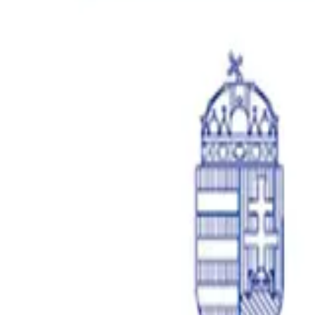
Telefon
+36 46 200 275
E-mail
info@erzsebetfurdo.hu
Nyitvatartás
Hétfő - Péntek: 07:30-20:30
Szolgáltatások
Rendelések
Szűrések
Műtétek
Labor
Termékenységi tanácsadás
Esztétika
Cégünkről
Orvosaink és szakdolgozóink